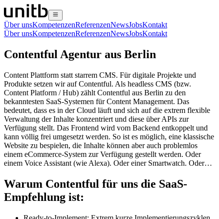
Über uns
Kompetenzen
Referenzen
News
Jobs
Kontakt
Über uns
Kompetenzen
Referenzen
News
Jobs
Kontakt
Contentful Agentur aus Berlin
Content Plattform statt starrem CMS. Für digitale Projekte und
Produkte setzen wir auf Contentful. Als headless CMS (bzw.
Content Platform / Hub) zählt Contentful aus Berlin zu den
bekanntesten SaaS-Systemen für Content Management. Das
bedeutet, dass es in der Cloud läuft und sich auf die extrem flexible
Verwaltung der Inhalte konzentriert und diese über APIs zur
Verfügung stellt. Das Frontend wird vom Backend entkoppelt und
kann völlig frei umgesetzt werden. So ist es möglich, eine klassische
Website zu bespielen, die Inhalte können aber auch problemlos
einem eCommerce-System zur Verfügung gestellt werden. Oder
einem Voice Assistant (wie Alexa). Oder einer Smartwatch. Oder…
Warum Contentful für uns die SaaS-
Empfehlung ist:
Ready-to-Implement: Extrem kurze Implementierungszyklen