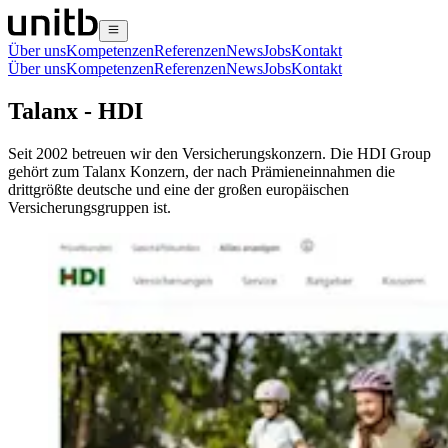
Über uns
Kompetenzen
Referenzen
News
Jobs
Kontakt
Über uns
Kompetenzen
Referenzen
News
Jobs
Kontakt
Talanx - HDI
Seit 2002 betreuen wir den Versicherungskonzern. Die HDI Group
gehört zum Talanx Konzern, der nach Prämieneinnahmen die
drittgrößte deutsche und eine der großen europäischen
Versicherungsgruppen ist.