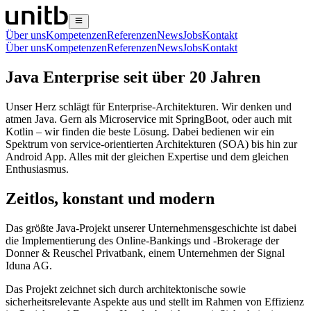
Über uns
Kompetenzen
Referenzen
News
Jobs
Kontakt
Über uns
Kompetenzen
Referenzen
News
Jobs
Kontakt
Java Enterprise seit über 20 Jahren
Unser Herz schlägt für Enterprise-Architekturen. Wir denken und
atmen Java. Gern als Microservice mit SpringBoot, oder auch mit
Kotlin – wir finden die beste Lösung. Dabei bedienen wir ein
Spektrum von service-orientierten Architekturen (SOA) bis hin zur
Android App. Alles mit der gleichen Expertise und dem gleichen
Enthusiasmus.
Zeitlos, konstant und modern
Das größte Java-Projekt unserer Unternehmensgeschichte ist dabei
die Implementierung des Online-Bankings und -Brokerage der
Donner & Reuschel Privatbank, einem Unternehmen der Signal
Iduna AG.
Das Projekt zeichnet sich durch architektonische sowie
sicherheitsrelevante Aspekte aus und stellt im Rahmen von Effizienz